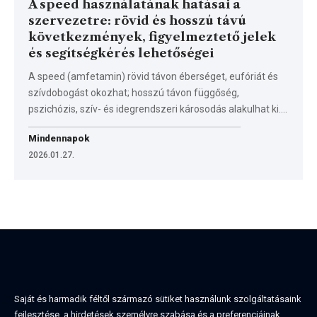
A speed használatának hatásai a
szervezetre: rövid és hosszú távú
következmények, figyelmeztető jelek
és segítségkérés lehetőségei
A speed (amfetamin) rövid távon éberséget, eufóriát és
szívdobogást okozhat; hosszú távon függőség,
pszichózis, szív- és idegrendszeri károsodás alakulhat ki.…
Mindennapok
2026.01.27.
Saját és harmadik féltől származó sütiket használunk szolgáltatásaink
fejlesztése, a hirdetések személyre szabása és a preferenciáinak