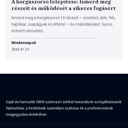
A horgászorsó felépítése: Ismerd meg
részeit és működését a sikeres fogásért
Ismerd meg a horgászorsó fő részeit — orsótest, dob, fék,
hajtókar, csapágyak és áttétel — és működésüket. Gyors,
érthető útmutató…
Mindennapok
2026.01.27.
Saját és harmadik féltől származó sütiket használunk szolgáltatásaink
fejlesztése, a hirdetések személyre szabása és a preferenciáinak
megjegyzése érdekében.