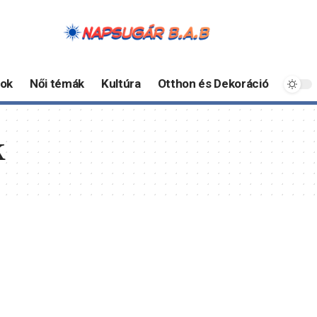
ok
Női témák
Kultúra
Otthon és Dekoráció
k