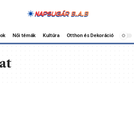
ok
Női témák
Kultúra
Otthon és Dekoráció
at