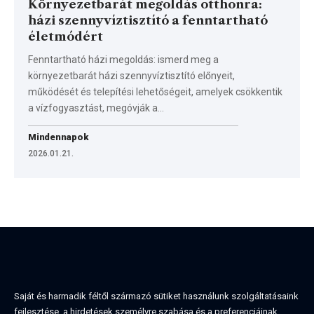
Környezetbarát megoldás otthonra:
házi szennyvíztisztító a fenntartható
életmódért
Fenntartható házi megoldás: ismerd meg a
környezetbarát házi szennyvíztisztító előnyeit,
működését és telepítési lehetőségeit, amelyek csökkentik
a vízfogyasztást, megóvják a…
Mindennapok
2026.01.21.
Saját és harmadik féltől származó sütiket használunk szolgáltatásaink
fejlesztése, a hirdetések személyre szabása és a preferenciáinak