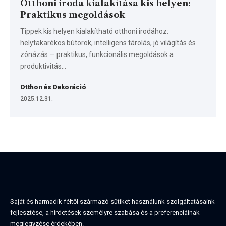
Otthoni iroda kialakítása kis helyen:
Praktikus megoldások
Tippek kis helyen kialakítható otthoni irodához:
helytakarékos bútorok, intelligens tárolás, jó világítás és
zónázás — praktikus, funkcionális megoldások a
produktivitás…
Otthon és Dekoráció
2025.12.31.
Saját és harmadik féltől származó sütiket használunk szolgáltatásaink
fejlesztése, a hirdetések személyre szabása és a preferenciáinak
megjegyzése érdekében.