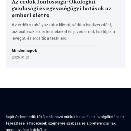
Az erdők fontossága: Ökológiai,
gazdasági és egészségügyi hatások az
emberi életre
Az erdők szabályozzák a klímát, védik a biodiverzitást,
biztosítanak erdei termékeket és jövedelmet, tisztítják a
levegőt, és erősítik a testi-lelki…
Mindennapok
2026.01.21.
Saját és harmadik féltől származó sütiket használunk szolgáltatásaink
fejlesztése, a hirdetések személyre szabása és a preferenciáinak
megjegyzése érdekében.