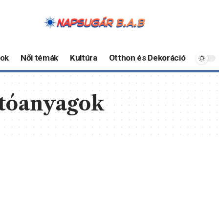
ok
Női témák
Kultúra
Otthon és Dekoráció
atóanyagok