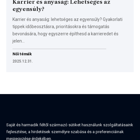
Karrier és anyaság: Lehetséges az
egyensúly?
Karrier és anyaság: lehetséges az egyensúly? Gyakorlati
tippek időbeosztásra, prioritásokra és támogatás
bevonására, hogy egyszerre építhesd a karrieredet és
jelen…
Női témák
2025.12.31.
Saját és harmadik féltől származó sütiket használunk szolgáltatásaink
fejlesztése, a hirdetések személyre szabása és a preferenciáinak
megjegyzése érdekében.