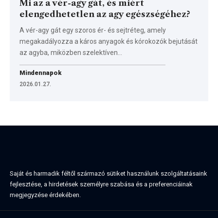
Mi az a vér-agy gát, és miért
elengedhetetlen az agy egészségéhez?
A vér-agy gát egy szoros ér- és sejtréteg, amely
megakadályozza a káros anyagok és kórokozók bejutását
az agyba, miközben szelektíven…
Mindennapok
2026.01.27.
Saját és harmadik féltől származó sütiket használunk szolgáltatásaink
fejlesztése, a hirdetések személyre szabása és a preferenciáinak
megjegyzése érdekében.