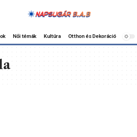
ok
Női témák
Kultúra
Otthon és Dekoráció
la