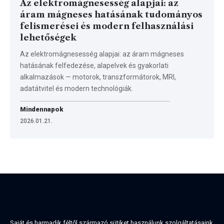
Az elektromágnesesség alapjai: az
áram mágneses hatásának tudományos
felismerései és modern felhasználási
lehetőségek
Az elektromágnesesség alapjai: az áram mágneses
hatásának felfedezése, alapelvek és gyakorlati
alkalmazások — motorok, transzformátorok, MRI,
adatátvitel és modern technológiák.
Mindennapok
2026.01.21.
Saját és harmadik féltől származó sütiket használunk szolgáltatásaink