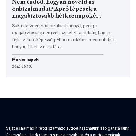
Nem tudod, hogyan növeld az
önbizalmadat? Apró lépések a
magabiztosabb hétköznapokért
Sokan küzdenek önbizalomhiánnyal, pedig a
magabiztosság nem veleszületett adottság, hanem
fejleszthető képesség. Ebben a cikkben megmutatjuk,
hogyan érhetsz el tartós…
Mindennapok
2026.06.10.
Saját és harmadik féltől származó sütiket használunk szolgáltatásaink
fejlesztése, a hirdetések személyre szabása és a preferenciáinak