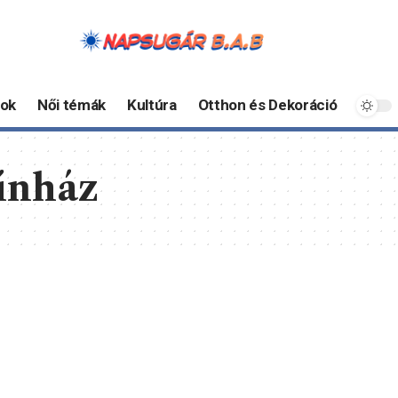
ok
Női témák
Kultúra
Otthon és Dekoráció
ínház