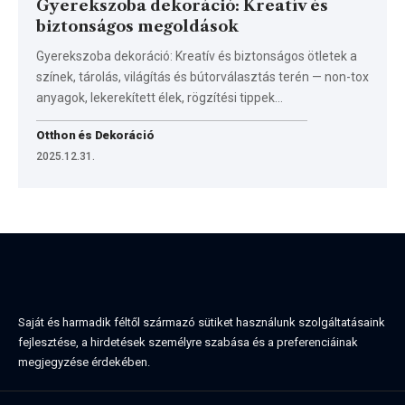
Gyerekszoba dekoráció: Kreatív és
biztonságos megoldások
Gyerekszoba dekoráció: Kreatív és biztonságos ötletek a
színek, tárolás, világítás és bútorválasztás terén — non-tox
anyagok, lekerekített élek, rögzítési tippek…
Otthon és Dekoráció
2025.12.31.
Saját és harmadik féltől származó sütiket használunk szolgáltatásaink
fejlesztése, a hirdetések személyre szabása és a preferenciáinak
megjegyzése érdekében.