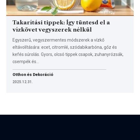
Takarítási tippek: Így tüntesd el a
vízkövet vegyszerek nélkül
Egyszerű, vegyszermentes módszerek a vízkő
eltávolítására: ecet, citromlé, szódabikarbóna, gőz és
kefés súrolás. Gyors, olcsó tippek csapok, zuhanyrózsák,
csempék és…
Otthon és Dekoráció
2025.12.31.