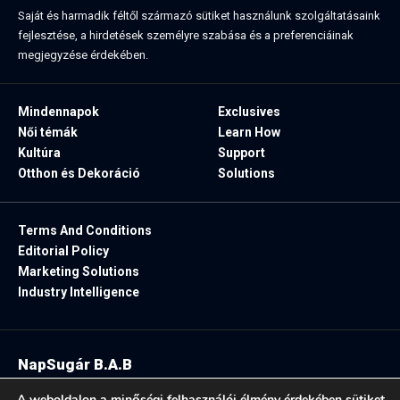
Saját és harmadik féltől származó sütiket használunk szolgáltatásaink
fejlesztése, a hirdetések személyre szabása és a preferenciáinak
megjegyzése érdekében.
Mindennapok
Exclusives
Női témák
Learn How
Kultúra
Support
Otthon és Dekoráció
Solutions
Terms And Conditions
Editorial Policy
Marketing Solutions
Industry Intelligence
NapSugár B.A.B
2025. Minden jog fenntartva.
A weboldalon a minőségi felhasználói élmény érdekében sütiket