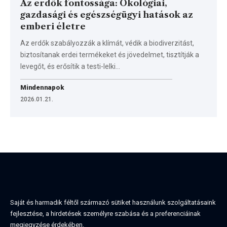
Az erdők fontossága: Ökológiai,
gazdasági és egészségügyi hatások az
emberi életre
Az erdők szabályozzák a klímát, védik a biodiverzitást,
biztosítanak erdei termékeket és jövedelmet, tisztítják a
levegőt, és erősítik a testi-lelki…
Mindennapok
2026.01.21.
Saját és harmadik féltől származó sütiket használunk szolgáltatásaink
fejlesztése, a hirdetések személyre szabása és a preferenciáinak
megjegyzése érdekében.