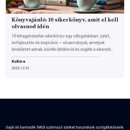
Könyvajánló: 10 sikerkönyv, amit el kell
olvasnod idén
10 kihagyhatatlan sikerkönyv egy válogatásban: üzlet,
önfejlesztés és inspiráció — olvasmányok, amelyek
lendületet adnak, bővítik látóköröd és segítik a sikereid…
Kultúra
2025.12.31.
Saját és harmadik féltől származó sütiket használunk szolgáltatásaink