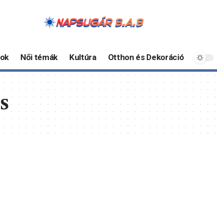
ok
Női témák
Kultúra
Otthon és Dekoráció
s