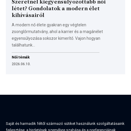
Szeretnél kiegyensúlyozottabb női
létet? Gondolatok a modern élet
kihívásairól
A modern nő élete gyakran egy végtelen
zsonglőrmutatvány, ahol a karrier és a magánélet
egyensúlyozása sokszor kimerítő. Vajon hogyan
találhatunk…
Női témák
2026.06.10.
Saját és harmadik féltől származó sütiket használunk szolgáltatásaink
fejlesztése, a hirdetések személyre szabása és a preferenciáinak