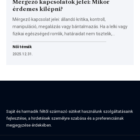
Mérgező kapcsolatok jelei: Mikor
érdemes kilépni?
Mérgező kapcsolat jelei: állandó kritika, kontroll,
manipuláció, megalázás vagy bántalmazás. Ha a lelki vagy
fizikai egészséged romlik, határaidat nem tisztelik,…
Női témák
2025.12.31.
Saját és harmadik féltől származó sütiket használunk szolgáltatásaink
fejlesztése, a hirdetések személyre szabása és a preferenciáinak
megjegyzése érdekében.