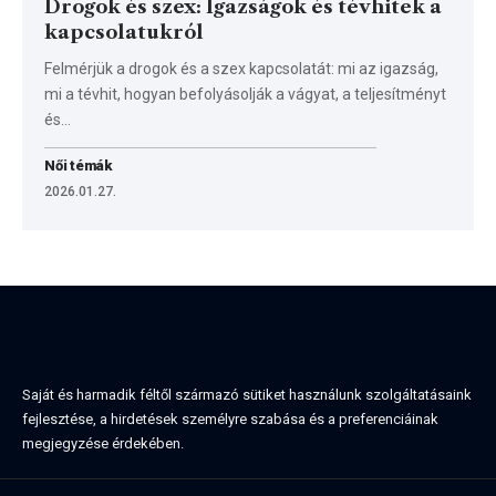
Drogok és szex: Igazságok és tévhitek a
kapcsolatukról
Felmérjük a drogok és a szex kapcsolatát: mi az igazság,
mi a tévhit, hogyan befolyásolják a vágyat, a teljesítményt
és…
Női témák
2026.01.27.
Saját és harmadik féltől származó sütiket használunk szolgáltatásaink
fejlesztése, a hirdetések személyre szabása és a preferenciáinak
megjegyzése érdekében.