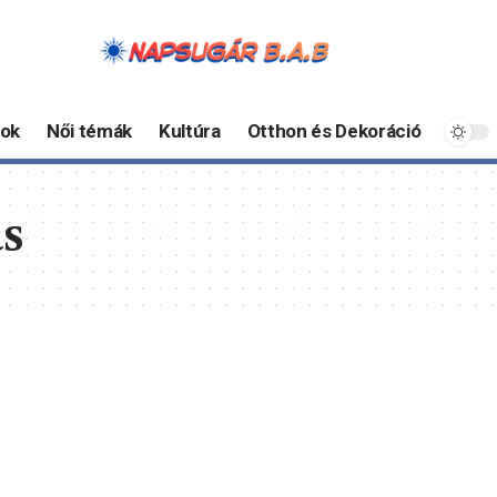
ok
Női témák
Kultúra
Otthon és Dekoráció
ás