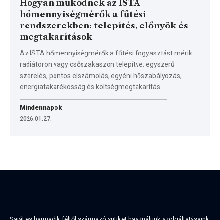
Hogyan működnek az ISTA
hőmennyiségmérők a fűtési
rendszerekben: telepítés, előnyök és
megtakarítások
Az ISTA hőmennyiségmérők a fűtési fogyasztást mérik
radiátoron vagy csőszakaszon telepítve: egyszerű
szerelés, pontos elszámolás, egyéni hőszabályozás,
energiatakarékosság és költségmegtakarítás…
Mindennapok
2026.01.27.
Saját és harmadik féltől származó sütiket használunk szolgáltatásaink