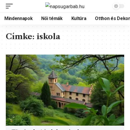
Mindennapok
Női témák
Kultúra
Otthon és Dekor
Címke:
iskola