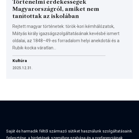
Történelmi érdekességek
Magyarországról, amiket nem
tanítottak az iskolában
Rejtett magyar történetek: török-kori kémhálózatok,
Mátyás király igazságszolgáltatásának kevésbé ismert
oldalai, az 1848–49-es forradalom helyi anekdotái és a
Rubik-kocka váratlan…
Kultúra
2025.12.31.
Saját és harmadik féltől származó sütiket használunk szolgáltatásaink
fejlesztése, a hirdetések személyre szabása és a preferenciáinak