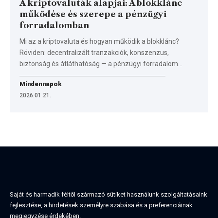
A kriptovaluták alapjai: A blokklánc
működése és szerepe a pénzügyi
forradalomban
Mi az a kriptovaluta és hogyan működik a blokklánc?
Röviden: decentralizált tranzakciók, konszenzus,
biztonság és átláthatóság — a pénzügyi forradalom…
Mindennapok
2026.01.21.
Saját és harmadik féltől származó sütiket használunk szolgáltatásaink
fejlesztése, a hirdetések személyre szabása és a preferenciáinak
megjegyzése érdekében.