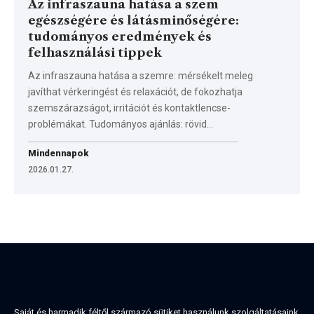
Az infraszauna hatása a szem
egészségére és látásminőségére:
tudományos eredmények és
felhasználási tippek
Az infraszauna hatása a szemre: mérsékelt meleg
javíthat vérkeringést és relaxációt, de fokozhatja
szemszárazságot, irritációt és kontaktlencse-
problémákat. Tudományos ajánlás: rövid…
Mindennapok
2026.01.27.
Saját és harmadik féltől származó sütiket használunk szolgáltatásaink