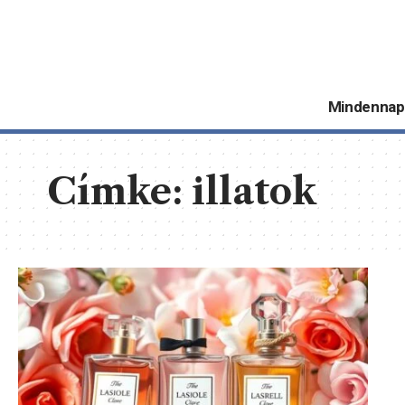
Mindennap
Címke:
illatok