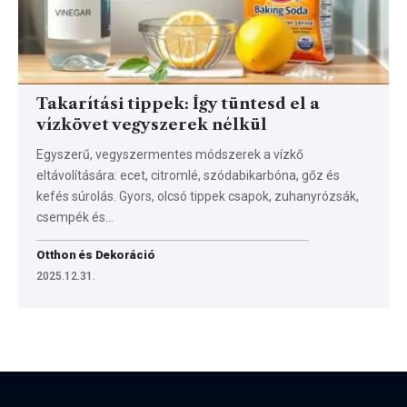
Takarítási tippek: Így tüntesd el a
vízkövet vegyszerek nélkül
Egyszerű, vegyszermentes módszerek a vízkő
eltávolítására: ecet, citromlé, szódabikarbóna, gőz és
kefés súrolás. Gyors, olcsó tippek csapok, zuhanyrózsák,
csempék és…
Otthon és Dekoráció
2025.12.31.