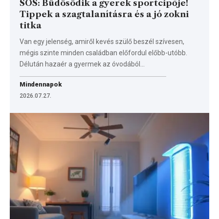
SOS: Büdösödik a gyerek sportcipője!
Tippek a szagtalanításra és a jó zokni
titka
Van egy jelenség, amiről kevés szülő beszél szívesen,
mégis szinte minden családban előfordul előbb-utóbb.
Délután hazaér a gyermek az óvodából…
Mindennapok
2026.07.27.