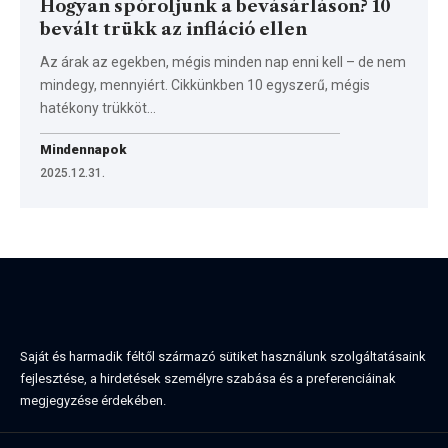
Hogyan spóroljunk a bevásárláson? 10
bevált trükk az infláció ellen
Az árak az egekben, mégis minden nap enni kell – de nem
mindegy, mennyiért. Cikkünkben 10 egyszerű, mégis
hatékony trükköt…
Mindennapok
2025.12.31.
Saját és harmadik féltől származó sütiket használunk szolgáltatásaink
fejlesztése, a hirdetések személyre szabása és a preferenciáinak
megjegyzése érdekében.