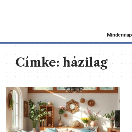
Mindennap
Címke:
házilag