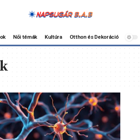
ok
Női témák
Kultúra
Otthon és Dekoráció
ek