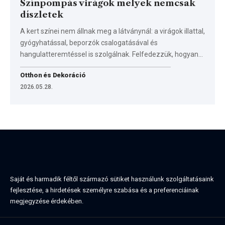
Színpompás virágok melyek nemcsak
díszletek
A kert színei nem állnak meg a látványnál: a virágok illattal,
gyógyhatással, beporzók csalogatásával és
hangulatteremtéssel is szolgálnak. Felfedezzük, hogyan…
Otthon és Dekoráció
2026.05.28.
Saját és harmadik féltől származó sütiket használunk szolgáltatásaink
fejlesztése, a hirdetések személyre szabása és a preferenciáinak
megjegyzése érdekében.