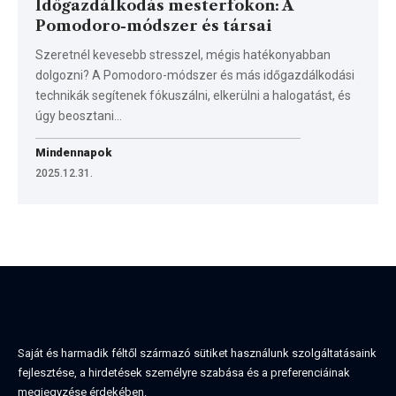
Időgazdálkodás mesterfokon: A
Pomodoro-módszer és társai
Szeretnél kevesebb stresszel, mégis hatékonyabban
dolgozni? A Pomodoro-módszer és más időgazdálkodási
technikák segítenek fókuszálni, elkerülni a halogatást, és
úgy beosztani…
Mindennapok
2025.12.31.
Saját és harmadik féltől származó sütiket használunk szolgáltatásaink
fejlesztése, a hirdetések személyre szabása és a preferenciáinak
megjegyzése érdekében.