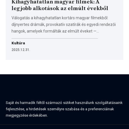
Kihagyhatatlan magyar filmek: A
legjobb alkotások az elmúlt évekből
Válogatás a kihagyhatatlan kortárs magyar filmekből:
díjnyertes drámák, provokatív szatírák és egyedi rendezői
hangok, amelyek formálták az elmúlt éveket —…
Kultúra
2025.12.31.
Saját és harmadik féltől származó sütiket használunk szolgáltatásaink
fejlesztése, a hirdetések személyre szabása és a preferenciáinak
megjegyzése érdekében.