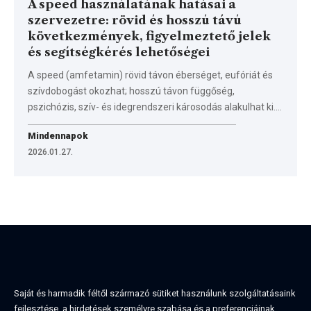
A speed használatának hatásai a
szervezetre: rövid és hosszú távú
következmények, figyelmeztető jelek
és segítségkérés lehetőségei
A speed (amfetamin) rövid távon éberséget, eufóriát és
szívdobogást okozhat; hosszú távon függőség,
pszichózis, szív- és idegrendszeri károsodás alakulhat ki.…
Mindennapok
2026.01.27.
Saját és harmadik féltől származó sütiket használunk szolgáltatásaink
fejlesztése, a hirdetések személyre szabása és a preferenciáinak