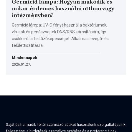
Germicid lámpa: Hogyan működik és
mikor érdemes használni otthon vagy
intézményben?
Germicid lámpa: UV-C fényt használ a baktériumok,
vírusok és penészsejtek DNS/RNS károsítására, így
csökkenti a fertőzőképességet. Alkalmas levegő- és
felülettisztításra…
Mindennapok
2026.01.27.
Saját és harmadik féltől származó sütiket használunk szolgáltatásaink
fejlesztése, a hirdetések személyre szabása és a preferenciáinak