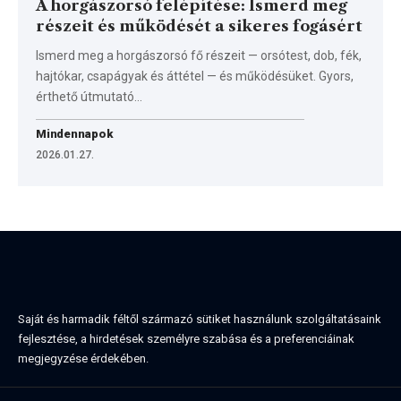
A horgászorsó felépítése: Ismerd meg
részeit és működését a sikeres fogásért
Ismerd meg a horgászorsó fő részeit — orsótest, dob, fék,
hajtókar, csapágyak és áttétel — és működésüket. Gyors,
érthető útmutató…
Mindennapok
2026.01.27.
Saját és harmadik féltől származó sütiket használunk szolgáltatásaink
fejlesztése, a hirdetések személyre szabása és a preferenciáinak
megjegyzése érdekében.