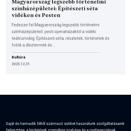
Magyarország legszebb történelmi
színházépületei: Építészeti séta
vidéken és Pesten
Fedezze fel Magyarország legszebb történelmi
színházépületeit: pesti operaházaktól a vidéki
teátrumokig. Építészeti séta, részletek, történetek és
fotók a dísztermek és…
Kultúra
2025.12.31.
Saját és harmadik féltől származó sütiket használunk szolgáltatásaink
fejlesztése, a hirdetések személyre szabása és a preferenciáinak