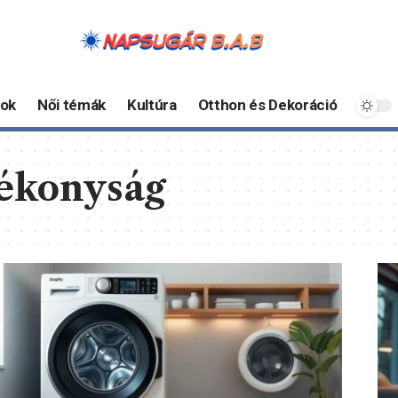
ok
Női témák
Kultúra
Otthon és Dekoráció
ékonyság