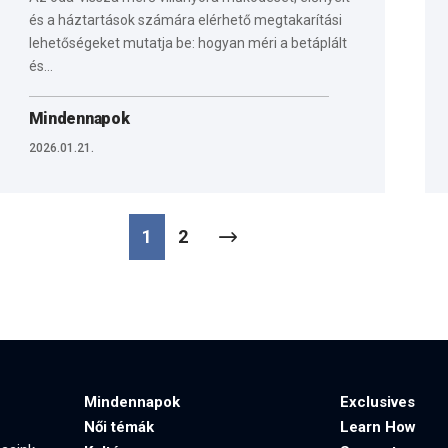
és a háztartások számára elérhető megtakarítási
lehetőségeket mutatja be: hogyan méri a betáplált
és…
Mindennapok
2026.01.21.
1
2
Mindennapok
Exclusives
Női témák
Learn How