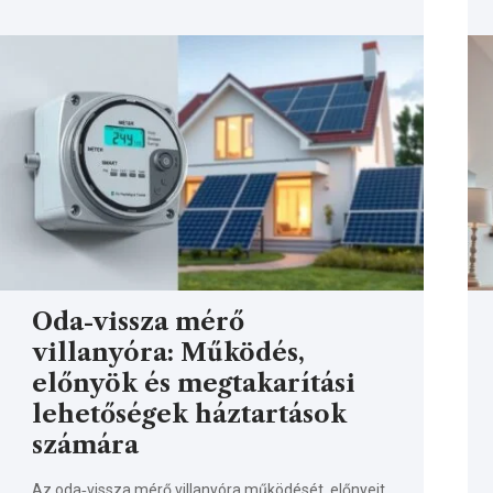
Oda-vissza mérő
villanyóra: Működés,
előnyök és megtakarítási
lehetőségek háztartások
számára
Az oda‑vissza mérő villanyóra működését, előnyeit