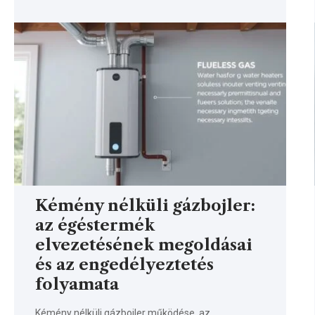
Kémény nélküli gázbojler:
az égéstermék
elvezetésének megoldásai
és az engedélyeztetés
folyamata
Kémény nélküli gázbojler működése, az