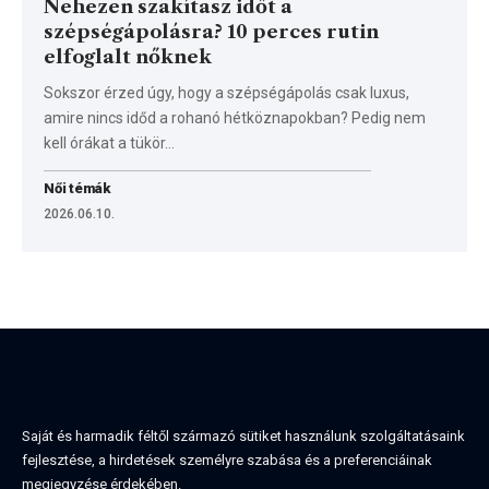
Nehezen szakítasz időt a
szépségápolásra? 10 perces rutin
elfoglalt nőknek
Sokszor érzed úgy, hogy a szépségápolás csak luxus,
amire nincs időd a rohanó hétköznapokban? Pedig nem
kell órákat a tükör…
Női témák
2026.06.10.
Saját és harmadik féltől származó sütiket használunk szolgáltatásaink
fejlesztése, a hirdetések személyre szabása és a preferenciáinak
megjegyzése érdekében.