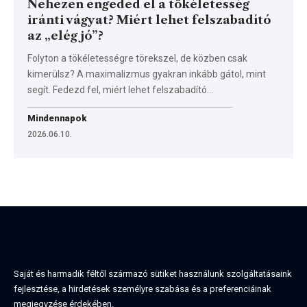
Nehezen engeded el a tökéletesség
iránti vágyat? Miért lehet felszabadító
az „elég jó”?
Folyton a tökéletességre törekszel, de közben csak
kimerülsz? A maximalizmus gyakran inkább gátol, mint
segít. Fedezd fel, miért lehet felszabadító…
Mindennapok
2026.06.10.
Saját és harmadik féltől származó sütiket használunk szolgáltatásaink
fejlesztése, a hirdetések személyre szabása és a preferenciáinak
megjegyzése érdekében.