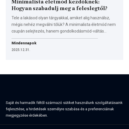
Minimalista életmód kezdőknek:
Hogyan szabadulj meg a feleslegtől?
Tele a lakásod olyan tárgyakkal, amiket alig használsz,
mégis nehéz megválni tőlük? A minimalista életmód nem
csupán selejtezés, hanem gondolkodásmód-váltás…
Mindennapok
2025.12.31.
Saját és harmadik féltől származó sütiket használunk szolgáltatásaink
fejlesztése, a hirdetések személyre szabása és a preferenciáinak
megjegyzése érdekében.