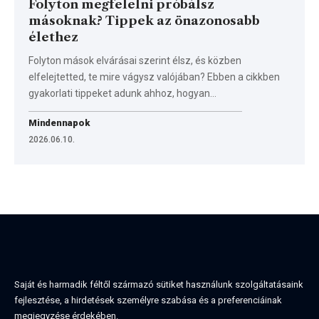
Folyton megfelelni próbálsz
másoknak? Tippek az önazonosabb
élethez
Folyton mások elvárásai szerint élsz, és közben
elfelejtetted, te mire vágysz valójában? Ebben a cikkben
gyakorlati tippeket adunk ahhoz, hogyan…
Mindennapok
2026.06.10.
Saját és harmadik féltől származó sütiket használunk szolgáltatásaink
fejlesztése, a hirdetések személyre szabása és a preferenciáinak
megjegyzése érdekében.