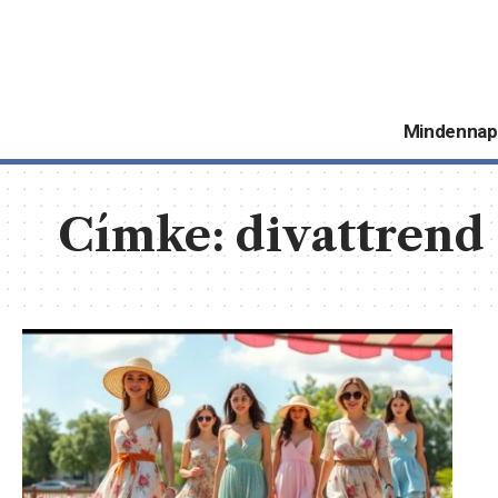
Mindennap
Címke:
divattrend