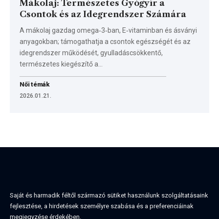
Mákolaj: Természetes Gyógyír a
Csontok és az Idegrendszer Számára
A mákolaj gazdag omega‑3‑ban, E‑vitaminban és ásványi
anyagokban; támogathatja a csontok egészségét és az
idegrendszer működését, gyulladáscsökkentő,
természetes kiegészítő a…
Női témák
2026.01.21.
Saját és harmadik féltől származó sütiket használunk szolgáltatásaink
fejlesztése, a hirdetések személyre szabása és a preferenciáinak
megjegyzése érdekében.