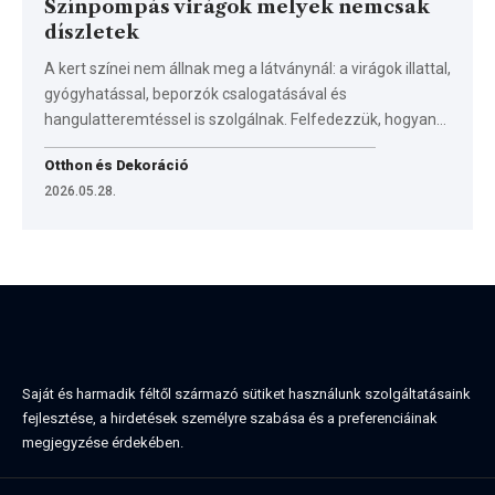
Színpompás virágok melyek nemcsak
díszletek
A kert színei nem állnak meg a látványnál: a virágok illattal,
gyógyhatással, beporzók csalogatásával és
hangulatteremtéssel is szolgálnak. Felfedezzük, hogyan…
Otthon és Dekoráció
2026.05.28.
Saját és harmadik féltől származó sütiket használunk szolgáltatásaink
fejlesztése, a hirdetések személyre szabása és a preferenciáinak
megjegyzése érdekében.