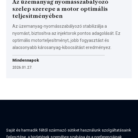
Az üzemanyag nyomásszabályozó
szelep szerepe a motor optimális
teljesítményében
Az üzemanyag-nyomásszabályozó stabilizálja a
nyomást, biztosítva az injektorok pontos adagolását. Ez
optimális motorteljesítményt, jobb fogyasztást és
alacsonyabb károsanyag-kibocsátást eredményez.
Mindennapok
2026.01.27.
Saját és harmadik féltől származó sütiket használunk szolgáltatásaink
fejlesztése, a hirdetések személyre szabása és a preferenciáinak