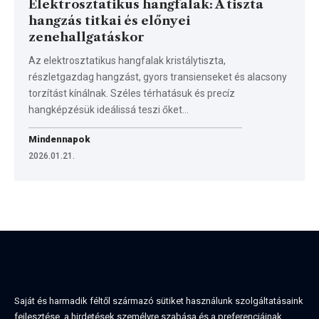
Elektrosztatikus hangfalak: A tiszta
hangzás titkai és előnyei
zenehallgatáskor
Az elektrosztatikus hangfalak kristálytiszta,
részletgazdag hangzást, gyors transienseket és alacsony
torzítást kínálnak. Széles térhatásuk és precíz
hangképzésük ideálissá teszi őket…
Mindennapok
2026.01.21.
Saját és harmadik féltől származó sütiket használunk szolgáltatásaink
fejlesztése, a hirdetések személyre szabása és a preferenciáinak